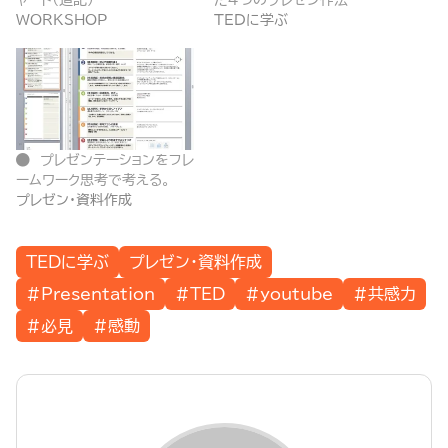
ャート（追記）
た４つのプレゼン作法
WORKSHOP
TEDに学ぶ
プレゼンテーションをフレ
ームワーク思考で考える。
プレゼン・資料作成
TEDに学ぶ
プレゼン・資料作成
#Presentation
#TED
#youtube
#共感力
#必見
#感動