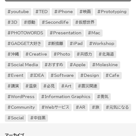
youtube
TED
iPhone
映画
Prototyping
3D
感動
Secondlife
仮想世界
PHOTOWORDS
Presentation
Mac
GADGET大好き
断捨離
iPad
Workshop
沖縄
Creative
Photo
共感力
北海道
Social Media
おすすめ
Apple
Moleskine
Event
IDEA
Software
Design
Cafe
講演
温泉
必見
Art
震災関連
WordPress
Information Graphics
勇気
Community
Webサービス
AR
旅
元気になる
Social
中目黒
アーカイブ