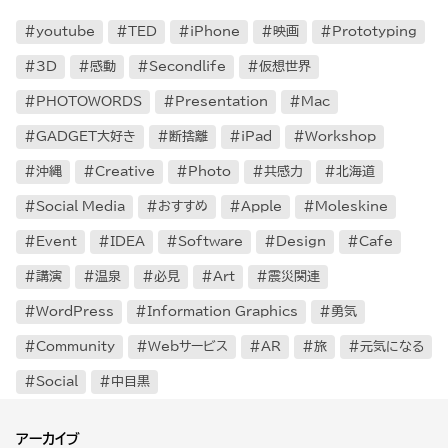
youtube
TED
iPhone
映画
Prototyping
3D
感動
Secondlife
仮想世界
PHOTOWORDS
Presentation
Mac
GADGET大好き
断捨離
iPad
Workshop
沖縄
Creative
Photo
共感力
北海道
Social Media
おすすめ
Apple
Moleskine
Event
IDEA
Software
Design
Cafe
講演
温泉
必見
Art
震災関連
WordPress
Information Graphics
勇気
Community
Webサービス
AR
旅
元気になる
Social
中目黒
アーカイブ