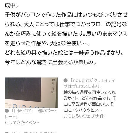
成中。
子供がパソコンで作った作品にはいつもびっくりさせ
られる。大人にとっては仕事でつかうフローの記号な
んかを巧みに使って絵を描いたり。思いのままマウス
を走らせた作品や、大胆な色使い・・。
どれも絵の具で描いた絵とは一味違う作品ばかり。
今年はどんな驚きに出会えるか楽しみ。
[noughts]クリエイティ
ブはプロセスにあり。
絵の描く過程を再生してくれ
るサイト。 どんな作品でも、そ
こに至る過程が面白いし、そ
こにノウハウやヒン…
「巨匠ピカソ 魂のポート
おもしろいウェブサイト
レート」
行ってきたイベント