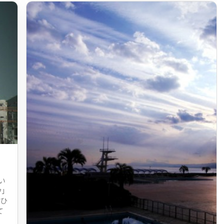
い
」
たひ
て