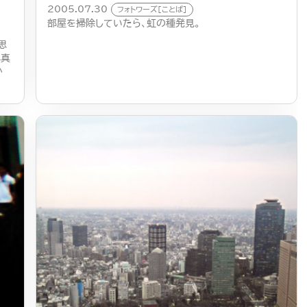
2005.07.30
フォトワーズ[ことば]
部屋を掃除していたら、虹の種発見。
思
写真
か