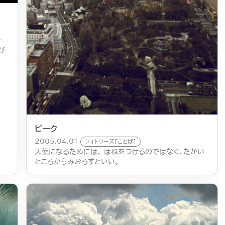
ー
び
ピーク
2005.04.01
フォトワーズ[ことば]
天使になるためには、 はねをつけるのではなく、たかい
ところからみおろすといい。