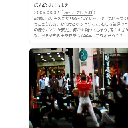
ほんのすこしまえ
2005.08.02
フォトワーズ[ことば]
記憶にないものが切り取られている。 少し気持ち悪く
うこともある。 お化けとかではなくて、むしろ普通の
のほうがどこか変だ。 何かを疑ってしまう。考えすぎ
な。 そもそも現実感を感じる写真ってなんだろう？