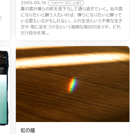
2005.08.16
フォトワーズ[ことば]
夏の雲が僕らの町を見下ろして通り過ぎていく。 あの雲
になりたいと願う人もいれば、 僕らになりたいと願って
モ
いる雲もいるかもしれない。 人の生活という不便な生き
方や 地に足をつけるという面倒な毎日のほうが、 どれ
だけ自分を実...
虹の種