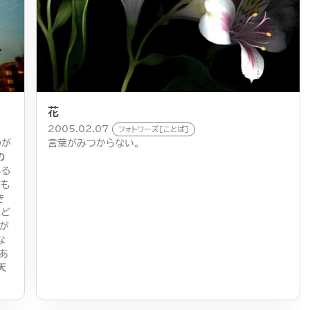
花
2005.02.07
フォトワーズ[ことば]
のが
言葉がみつからない。
の
いる
るも
き
ほど
が
な
あ
天