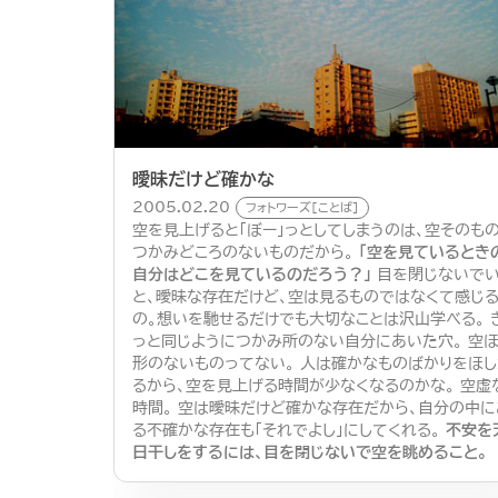
曖昧だけど確かな
2005.02.20
フォトワーズ[ことば]
空を見上げると「ぼー」っとしてしまうのは、空そのも
つかみどころのないものだから。
「空を見ているとき
自分はどこを見ているのだろう？」
目を閉じないで
と、曖昧な存在だけど、空は見るものではなくて感じ
の。想いを馳せるだけでも大切なことは沢山学べる。 
っと同じようにつかみ所のない自分にあいた穴。 空
形のないものってない。 人は確かなものばかりをほし
るから、空を見上げる時間が少なくなるのかな。 空虚
時間。 空は曖昧だけど確かな存在だから、自分の中に
る不確かな存在も「それでよし」にしてくれる。
不安を
日干しをするには、目を閉じないで空を眺めること。