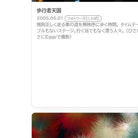
歩行者天国
2005.05.01
フォトワーズ[ことば]
規則正しく走る車の道を無秩序に歩く時間。 タイムテ
ブルもないステージ。行く当てもなく漂う人々。 （ひさ
さにEggyで撮影）