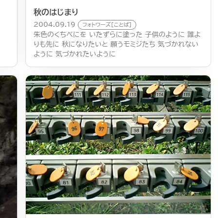
秋のはじまり
2004.09.19
フォトワーズ[ことば]
朱色のくちべにを いたずらに塗った 子供のように 誰よ
りも先に 秋になりたいと 願うモミジたち 気づかれない
ように 気づかれたいように