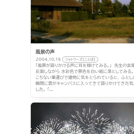
風景の声
2004.10.19
フォトワーズ[ことば]
「風景が語りかける声に耳を傾けてみる。」 先生の言
反芻しながら 水彩色で景色を白い紙に落としてみる。
こちない筆運びで建物に気をとられていると、 ふとし
瞬間に雲がキャンバスに入ってきて語りかけてきた気
した。 「...