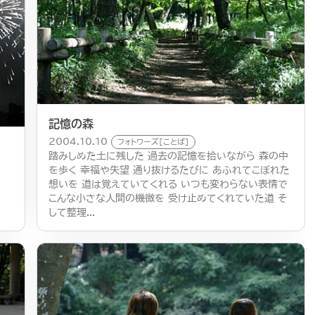
記憶の森
2004.10.10
フォトワーズ[ことば]
踏みしめた土に残した 過去の記憶を拾いながら 森の中
を歩く 幸福や失望 通り抜けるたびに あふれてこぼれた
想いを 道は覚えていてくれる いつも変わらない表情で
こんな小さな人間の機微を 受け止めてくれていた道 そ
して整理...