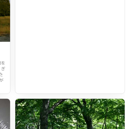
葉を
 ぎ
た
が