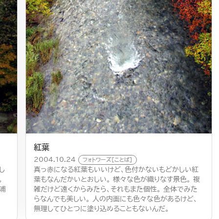
紅葉
2004.10.24
フォトワーズ[ことば]
し
真っ赤になる紅葉もいいけど、色付かないもどかしい紅
。
葉もなんだかいとおしい。 様々な色が織りなす景色。 複
浦
雑だけど遠くからみたら、それもまた個性。 全体でみた
らなんでも美しい。 人の内面にも色々な色があるけど、
無理してひとつに塗り込めることもないんだ。