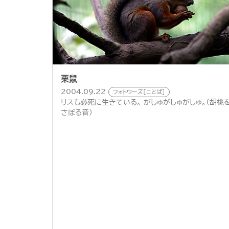
栗鼠
2004.09.22
フォトワーズ[ことば]
リスも必死に生きている。 がしゅがしゅがしゅ。（胡桃
さぼる音）