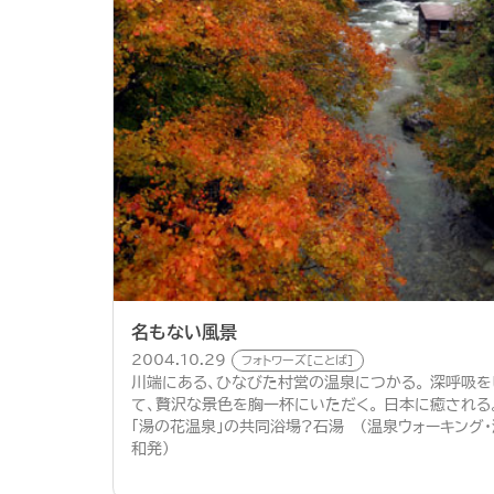
名もない風景
2004.10.29
フォトワーズ[ことば]
川端にある、ひなびた村営の温泉につかる。 深呼吸を
て、贅沢な景色を胸一杯にいただく。 日本に癒される
「湯の花温泉」の共同浴場?石湯 （温泉ウォーキング・
和発）