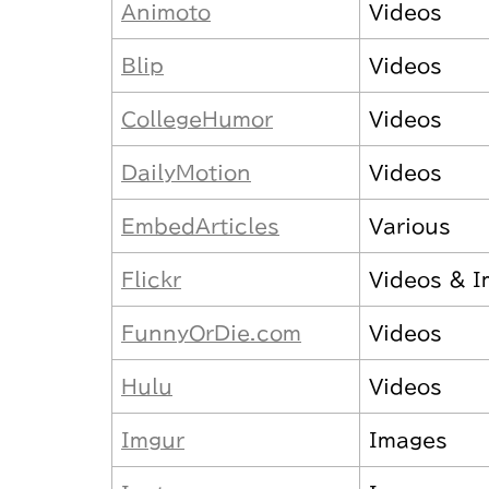
Animoto
Videos
Blip
Videos
CollegeHumor
Videos
DailyMotion
Videos
EmbedArticles
Various
Flickr
Videos & 
FunnyOrDie.com
Videos
Hulu
Videos
Imgur
Images