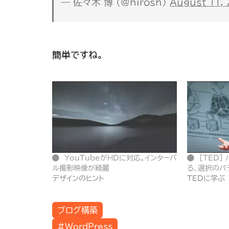
— 佐々木 博 (@hirosh)
August 11,
簡単ですね。
YouTubeがHDに対応。インターバ
[TED]
ル撮影映像が綺麗
る、選択のパ
デザインのヒント
TEDに学ぶ
ブログ構築
#WordPress