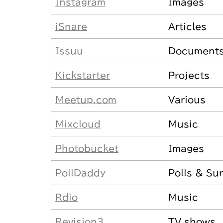
Instagram
Images
iSnare
Articles
Issuu
Document
Kickstarter
Projects
Meetup.com
Various
Mixcloud
Music
Photobucket
Images
PollDaddy
Polls & Su
Rdio
Music
Revision3
TV shows