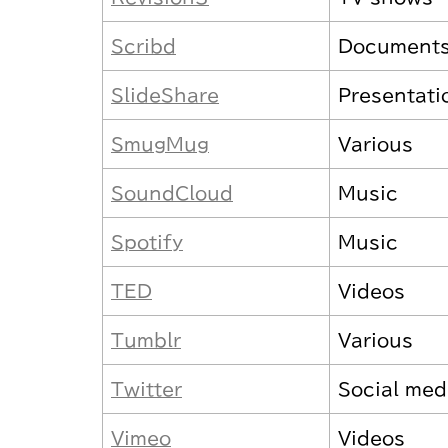
Scribd
Document
SlideShare
Presentati
SmugMug
Various
SoundCloud
Music
Spotify
Music
TED
Videos
Tumblr
Various
Twitter
Social med
Vimeo
Videos