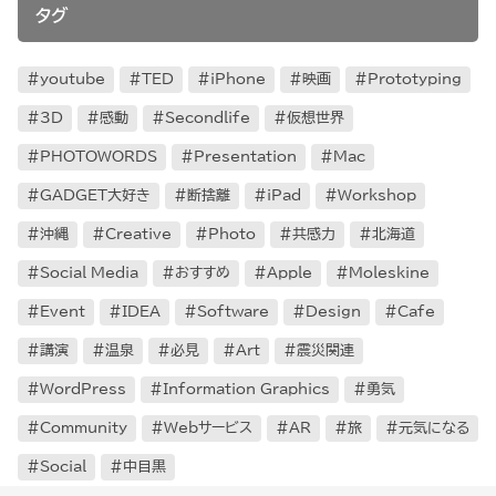
タグ
youtube
TED
iPhone
映画
Prototyping
3D
感動
Secondlife
仮想世界
PHOTOWORDS
Presentation
Mac
GADGET大好き
断捨離
iPad
Workshop
沖縄
Creative
Photo
共感力
北海道
Social Media
おすすめ
Apple
Moleskine
Event
IDEA
Software
Design
Cafe
講演
温泉
必見
Art
震災関連
WordPress
Information Graphics
勇気
Community
Webサービス
AR
旅
元気になる
Social
中目黒