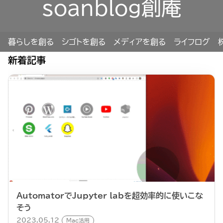
soanblog創庵
暮らしを創る
シゴトを創る
メディアを創る
ライフログ
新着記事
AutomatorでJupyter labを超効率的に使いこな
そう
2023.05.12
Mac活用