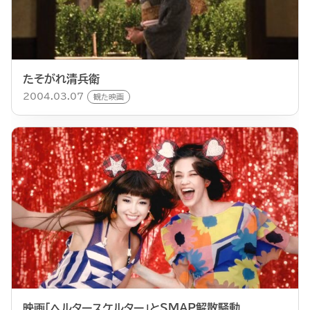
たそがれ清兵衛
2004.03.07
観た映画
映画「ヘルタースケルター」とSMAP解散騒動